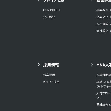
OUR POLICY
事業改革・
会社概要
企業文化・
人材育成・
会社設立・
採用情報
M&A人
新卒採用
人事戦略
キャリア採用
組織・人事
ラットフォ
人材フロー
立
意識統合