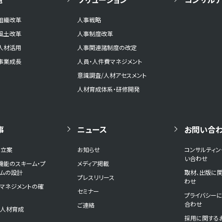
組織改革
人事戦略
風土改革
人事制度改革
人材活用
人事関連諸制度の改定
事業成長
人員・人件費マネジメント
意識調査/人材アセスメント
人材育成体系・研修開発
事
ニュース
お問い合
の立案
お知らせ
コンサルティ
い合わせ
機能のスキーム・プ
メディア掲載
ームの設計
取材、出版に
プレスリリース
わせ
マネジメントの確
セミナー
プライバシー
合わせ
ご連絡
と人材育成
採用に関する