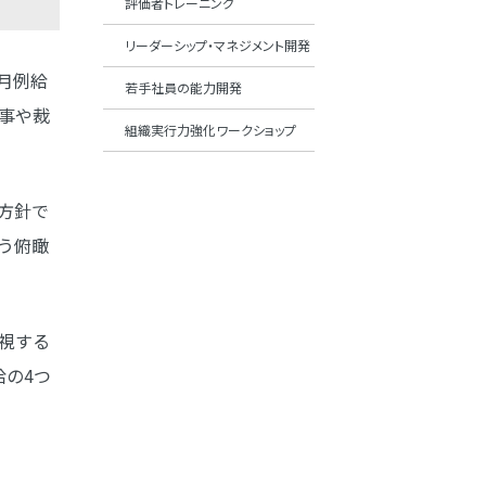
評価者トレーニング
リーダーシップ・マネジメント開発
月例給
若手社員の能力開発
事や裁
組織実行力強化ワークショップ
方針で
う俯瞰
視する
の4つ