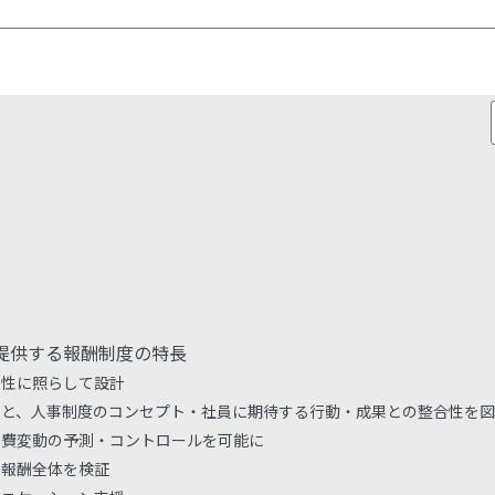
す
す
提供する報酬制度の特長
向性に照らして設計
ムと、人事制度のコンセプト・社員に期待する行動・成果との整合性を図
件費変動の予測・コントロールを可能に
で報酬全体を検証