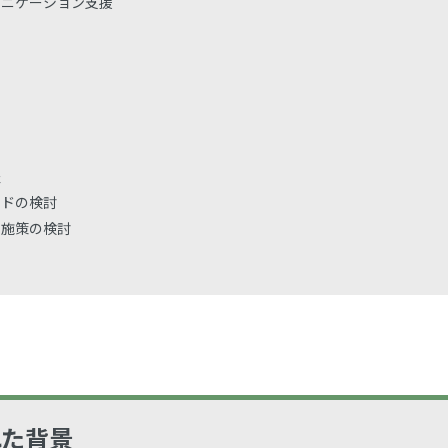
ュニケーション支援
整
ードの検討
ン施策の検討
れた背景