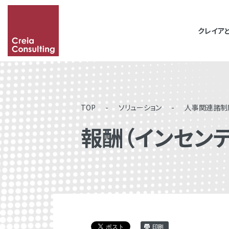
クレイア
「&」などの記号を含
その場合は記号に続い
TOP
ソリューション
人事関連諸制
報酬（インセン
印刷