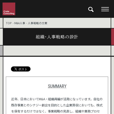
検索
「&」などの記号を含むキーワードで検索した際に検索結果が正しく表示されない場合があります。
TOP
M&A人事
人事戦略の立案
その場合は記号に続いて半角スペースを挿入して検索し直してください。
組織・人事戦略の設計
SUMMARY
近年、日本においてM&A・組織再編が活発になっています。自社の
既存事業とのシナジー創出を目的とした企業買収においても、株式
を保有するだけではなく、事業戦略の見直し、組織や業務プロセ