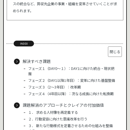
スの統合など、買収先企業の事業・組織を変革させていくことが求
められます。
INDEX
解決すべき課題
フェーズ１（DAY0～１）：DAY1に向けた統合・現状把
握
フェーズ２（DAY1以降1年目）：変革に向けた基盤整備
フェーズ３（2～3年目）：改革期
フェーズ４（4年目以降）：次なる成長に向けた転換期
課題解消のアプローチとクレイアの付加価値
１． 求める人材像を再定義する
２．行動変容に向けた意識改革を行う
３． 新たな行動様式を定着させるための仕組みを整備