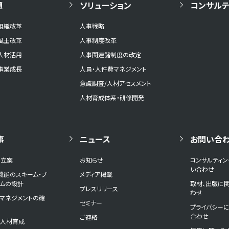
題
ソリューション
コンサルテ
組織改革
人事戦略
風土改革
人事制度改革
人材活用
人事関連諸制度の改定
事業成長
人員・人件費マネジメント
意識調査/人材アセスメント
人材育成体系・研修開発
事
ニュース
お問い合
の立案
お知らせ
コンサルティ
い合わせ
機能のスキーム・プ
メディア掲載
ームの設計
取材、出版に
プレスリリース
わせ
マネジメントの確
セミナー
プライバシー
合わせ
ご連絡
と人材育成