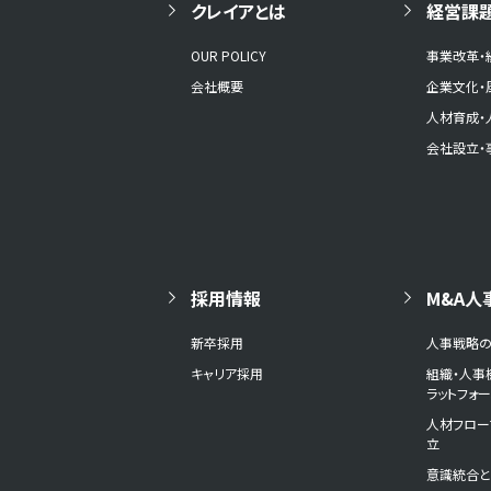
クレイアとは
経営課
OUR POLICY
事業改革・
会社概要
企業文化・
人材育成・
会社設立・
採用情報
M&A人
新卒採用
人事戦略
キャリア採用
組織・人事
ラットフォ
人材フロー
立
意識統合