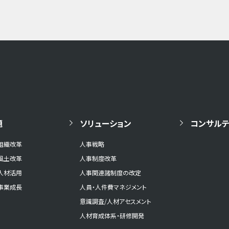
題
ソリューション
コンサルテ
組織改革
人事戦略
風土改革
人事制度改革
人材活用
人事関連諸制度の改定
事業成長
人員・人件費マネジメント
意識調査/人材アセスメント
人材育成体系・研修開発