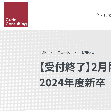
クレイア
「&」などの記号を含
その場合は記号に続い
TOP
ニュース
お知らせ
【受付終了】2
2024年度新卒