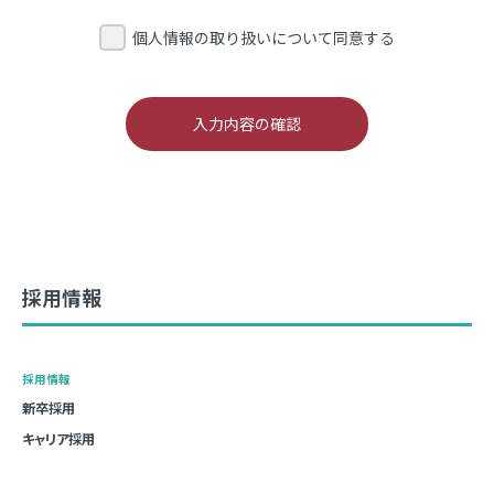
い場合は、採用選考上、不利になる可能性があります。
お問合せフォームよりお送りいただきましたお問合せにつ
個人情報の取り扱いについて同意する
きましては、原則2営業日（年末年始・土日祝日は除く）以
内に内容確認のメールをお送りしております。お問い合わせ
２．個人情報の利用目的
頂いたものの、弊社よりメールが届かない場合は、お手数
インターン・セミナー参加時や採用選考のためにご提出い
ですが
“こちら”
のページをご確認いただき、お客様のメー
ル環境をお確かめくださいますようお願いいたします。
ただく個人情報は、予めご同意いただいた場合、または法
令に別段の定めがある場合を除き、以下の目的を達するた
メールフォームから送信できない方は、下記メールアドレ
ス（recruiting@creia.jp）にお送りくださるか、電話にて
めに利用いたします。
お問い合わせください。（TEL:03-5439-9108）
【採用・雇用に関する個人情報の利用目的】
採用情報
採用選考活動（セミナー、面接等）についてのご連絡・管
理を行うため
採用選考の合否連絡を行うため
採用情報
各種統計資料、媒体類の作成をするため
新卒採用
採用応募者と当社との雇用契約締結にあたっての手続きを
キャリア採用
行うため
インターン／セミナーのお申込の確認やご案内を行うため