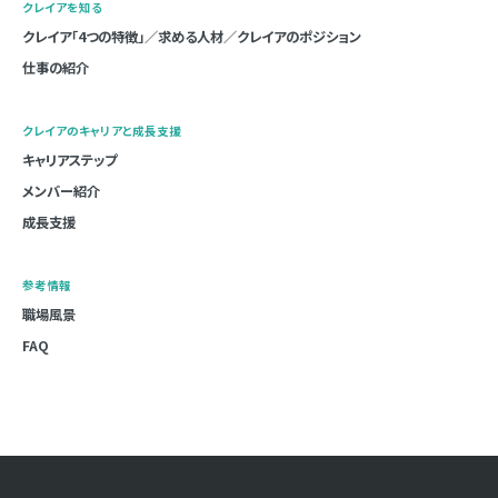
クレイアを知る
アンケートのご協力依頼やアンケート結果の報告などを行
クレイア「4つの特徴」／求める人材／クレイアのポジション
うため
仕事の紹介
お問い合わせ等へのご回答のため
上記事項に付随する諸対応のため
クレイアのキャリアと成長支援
３．個人情報の委託について
キャリアステップ
当社は適性試験などにおいて、個人情報の取扱いの全部又
メンバー紹介
は一部を委託する事があります。その際は十分な個人情報
成長支援
の保護水準が保たれるよう必要かつ適切な監督を行いま
す。
参考情報
職場風景
４．個人情報の第三者への提供について
FAQ
当社は個人情報の第三者提供はいたしません。
５．個人情報の開示等のご請求について
ご提出いただいたご自身の個人情報に関して、弊社が採用
結果の連絡を通知するまでの間、利用目的の通知、個人情