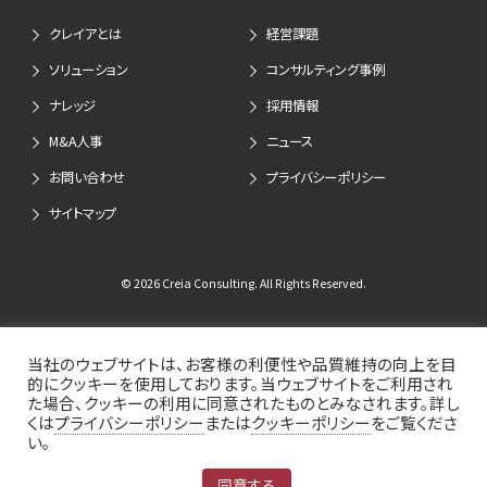
報の開示、訂正、追加、削除、利用停止、消去を求めるこ
クレイアとは
経営課題
とができます。これらの請求をおこないたい場合は、下記
の窓口までご連絡ください。ただし、選考結果の理由等に
ソリューション
コンサルティング事例
ついてのお問い合わせにはお答えできませんのであらかじ
ナレッジ
採用情報
めご了承ください。
M&A人事
ニュース
お問い合わせ
プライバシーポリシー
なお、ご提出いただいた個人情報（データ、応募書類等）
は採用不採用に関わらず返却いたしません。万が一、不採
サイトマップ
用の場合には、当社規定により厳正に管理し、所定の期間
経過後責任をもって適切に処分いたします。
© 2026 Creia Consulting. All Rights Reserved.
【個人情報お問い合わせ窓口】
担当：個人情報保護管理者：針生 俊成
当社のウェブサイトは、お客様の利便性や品質維持の向上を目
的にクッキーを使用しております。当ウェブサイトをご利用され
住所：東京都港区芝3-2-18
た場合、クッキーの利用に同意されたものとみなされます。詳し
電話：03-5439-9108
くは
プライバシーポリシー
または
クッキーポリシー
をご覧くださ
い。
個人情報の取り扱いについて上記事項をご確認いただき、
同意する