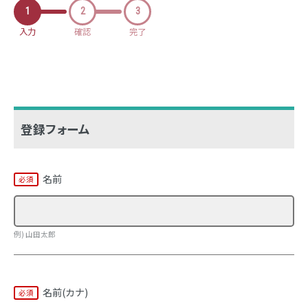
1
2
3
入力
確認
完了
登録フォーム
名前
例) 山田太郎
名前(カナ)