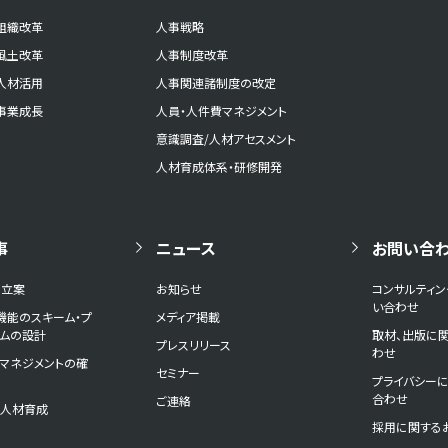
組織改革
人事戦略
風土改革
人事制度改革
人材活用
人事関連諸制度の改定
事業成長
人員・人件費マネジメント
意識調査/人材アセスメント
人材育成体系・研修開発
事
ニュース
お問い合
の立案
お知らせ
コンサルティ
い合わせ
機能のスキーム・プ
メディア掲載
ームの設計
取材、出版に
プレスリリース
わせ
マネジメントの確
セミナー
プライバシー
合わせ
ご連絡
と人材育成
採用に関する