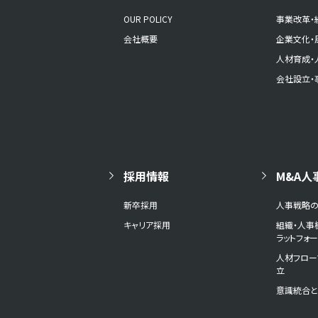
OUR POLICY
事業改革・
会社概要
企業文化・
人材育成・
会社設立・
採用情報
M&A人
新卒採用
人事戦略
キャリア採用
組織・人事
ラットフォ
人材フロー
立
意識統合